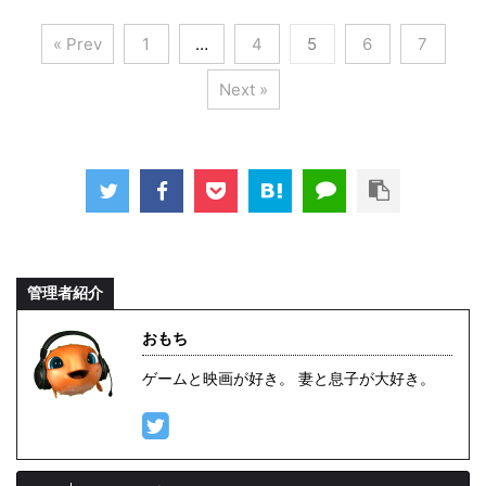
« Prev
1
…
4
5
6
7
Next »
管理者紹介
おもち
ゲームと映画が好き。 妻と息子が大好き。