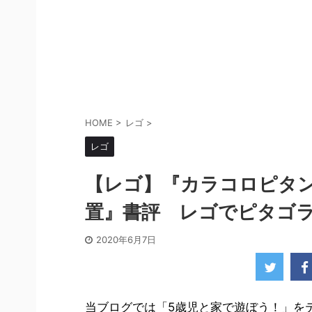
HOME
>
レゴ
>
レゴ
【レゴ】『カラコロピタン
置』書評 レゴでピタゴ
2020年6月7日
当ブログでは「5歳児と家で遊ぼう！」を